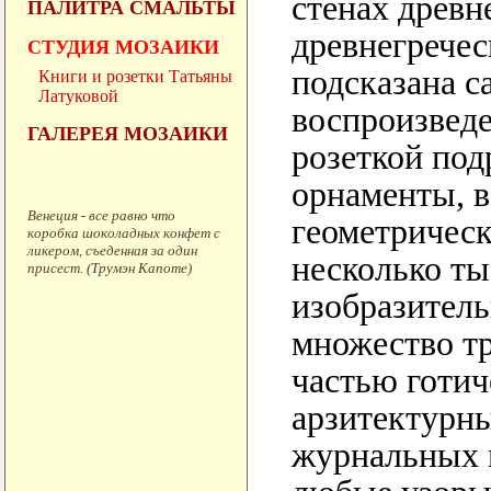
стенах древн
ПАЛИТРА СМАЛЬТЫ
древнегречес
СТУДИЯ МОЗАИКИ
подсказана с
Книги и розетки Татьяны
Латуковой
воспроизведе
ГАЛЕРЕЯ МОЗАИКИ
розеткой по
орнаменты, в
Венеция - все равно что
геометрическ
коробка шоколадных конфет с
ликером, съеденная за один
несколько ты
присест. (Трумэн Капоте)
изобразитель
множество тр
частью готич
арзитектурн
журнальных в