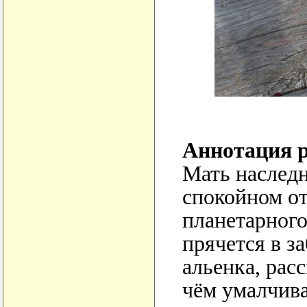
Аннотация р
Мать наследн
спокойном от
планетарног
прячется в з
альенка, рас
чём умалчив