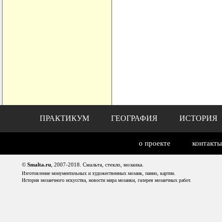
ПРАКТИКУМ
ГЕОГРАФИЯ
ИСТОРИЯ
о проекте
контакты
©
Smalta.ru
, 2007-2018. Смальта, стекло, мозаика.
Изготовление монументальных и художественных мозаик, панно, картин.
История мозаичного искусства, новости мира мозаики, галерея мозаичных работ.