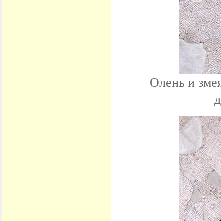
Олень и зме
д