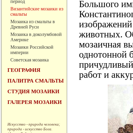
период
Большого имп
Византийские мозаики из
Константино
смальты
Мозаика из смальты в
изображений 
Древней Руси
животных. О
Мозаика в доколумбовой
Америке
мозаичная вы
Мозаики Российской
однотонной 
империи
Советская мозаика
причудливый
ГЕОГРАФИЯ
работ и акку
ПАЛИТРА СМАЛЬТЫ
СТУДИЯ МОЗАИКИ
ГАЛЕРЕЯ МОЗАИКИ
Искусство - природа человека;
природа - искусство Бога.