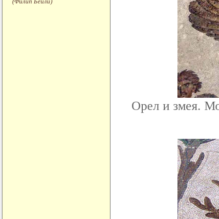
(Филип Бейли)
Орел и змея. М