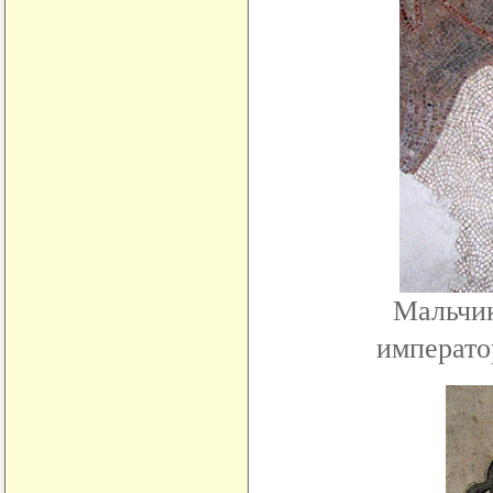
Мальчик
императо