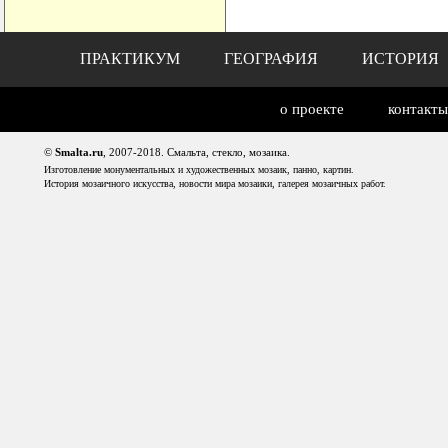
ПРАКТИКУМ
ГЕОГРАФИЯ
ИСТОРИЯ
о проекте
контакты
©
Smalta.ru
, 2007-2018. Смальта, стекло, мозаика.
Изготовление монументальных и художественных мозаик, панно, картин.
История мозаичного искусства, новости мира мозаики, галерея мозаичных работ.