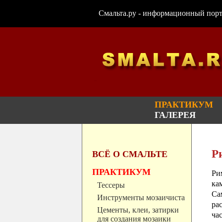
Смальта.ру - информационный портал
ПРАКТИКУМ
ГАЛЕРЕЯ
Р
ВСЁ О СМАЛЬТЕ
ПРАКТИКУМ
Ри
ка
Тессеры
Са
Инструменты мозаичиста
ра
Цементы, клеи, затирки
ча
для создания мозаики