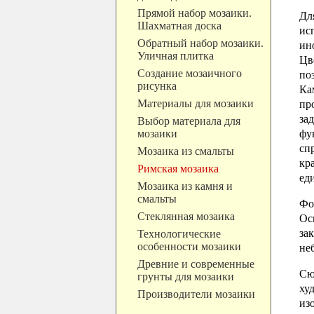
Прямой набор мозаики.
Дл
Шахматная доска
ис
Обратный набор мозаики.
ин
Уличная плитка
Цв
Создание мозаичного
по
рисунка
Ка
Материалы для мозаики
пр
за
Выбор материала для
мозаики
фу
сп
Мозаика из смальты
кр
Римская мозаика
ед
Мозаика из камня и
смальты
Фо
Стеклянная мозаика
Ос
за
Технологические
особенности мозаики
не
Древние и современные
Сю
грунты для мозаики
ху
Производители мозаики
из