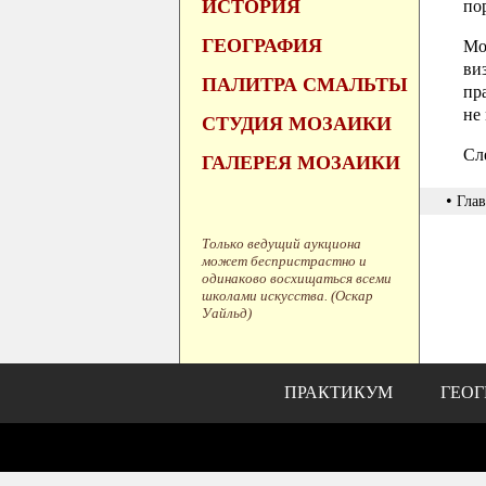
ИСТОРИЯ
по
ГЕОГРАФИЯ
Мо
ви
ПАЛИТРА СМАЛЬТЫ
пр
не
СТУДИЯ МОЗАИКИ
Сл
ГАЛЕРЕЯ МОЗАИКИ
•
Глав
Только ведущий аукциона
может беспристрастно и
одинаково восхищаться всеми
школами искусства. (Оскар
Уайльд)
ПРАКТИКУМ
ГЕОГ