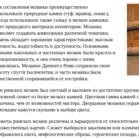
я составления мозаики преимущественно
пользовали природные камни (туф, мрамор, оникс),
огда использовали также гальку и мелкие камешки.
ет природного материала неповторим. Мозаика
зволяет создавать композиции различной тематики.
мень обладает хорошими характеристиками: высокая
очность, водостойкость и доступность. Основными
дачами напольных и настенных мозаик были красота и
нкциональность, и она очень хорошо с ними
равлялась. Мозаики Древнего Рима сохранили свою
асоту спустя тысячелетия, и часто мозаика была
инственной сохранившейся от постройки.
н римских мозаик был светлый и выложен из достаточно крупн
новной сюжет из более мелких камней. Цветовая гамма камней ск
казчика, чем от возможностей мастера. Дворцовые мозаики пора
большие кажутся скупыми в выборе цвета.
жеты римских мозаик различны и варьируются от относительно 
дожественных картин. Сюжет выбирался заказчиком или назначе
ображались охота, мифологические образы, героические походы,