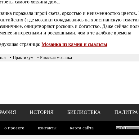
ртреты самого хозяина дома.
заика поражала игрой света, яркостью и неизменностью цветов. 
зантийских ( где мозаики складывались на христианскую темати
аздничные, олицетворяют роскошь и богатство. Даже сейчас по
 менее интересными и роскошными, чем в те далёкие времена
едующая страница:
Мозаика из камня и смальты
ная
• Практикум
• Римская мозаика
РАФИЯ
ИСТОРИЯ
БИБЛИОТЕКА
ПАЛИТРА
о проекте
контакты
карта сайта