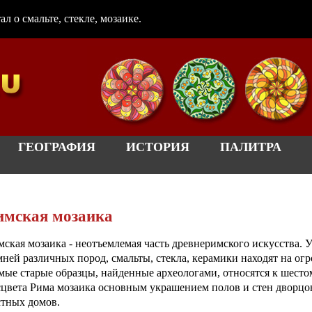
 о смальте, стекле, мозаике.
ГЕОГРАФИЯ
ИСТОРИЯ
ПАЛИТРА
имская мозаика
мская мозаика - неотъемлемая часть древнеримского искусства. 
мней различных пород, смальты, стекла, керамики находят на о
мые старые образцы, найденные археологами, относятся к шесто
сцвета Рима мозаика основным украшением полов и стен дворцо
стных домов.